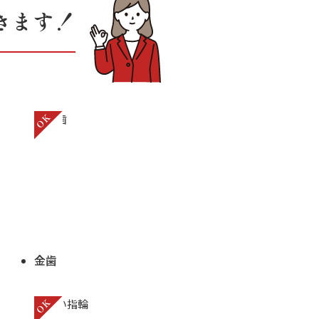
きます！
金歯