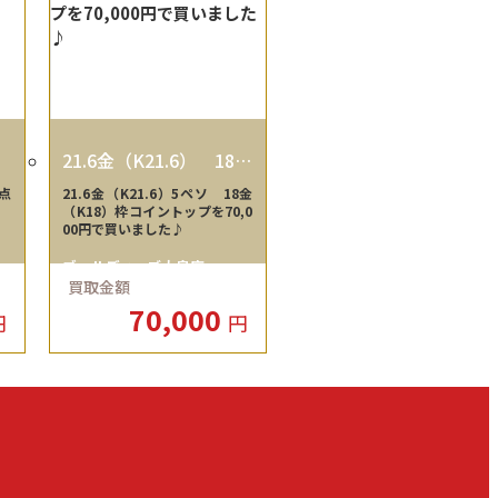
21.6金（K21.6） 18金
（K18）
点
21.6金（K21.6）5ペソ 18金
（K18）枠コイントップを70,0
00円で買いました♪
ゴールディーズ大泉店
買取金額
70,000
円
円