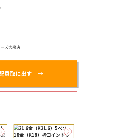
7
ィーズ大泉店
配買取に出す