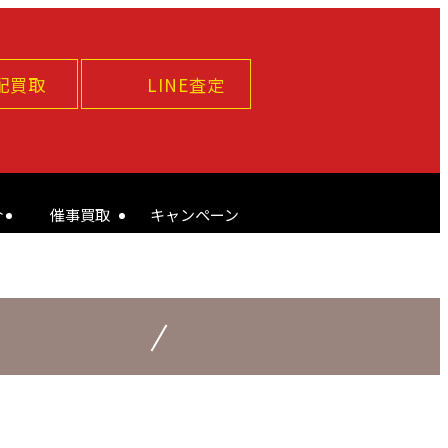
配買取
LINE査定
介
催事買取
キャンペーン