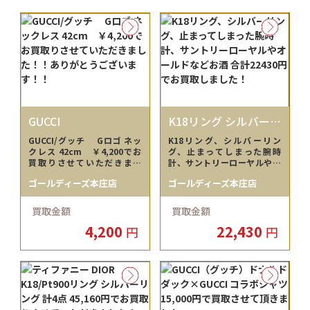
GUCCI
K18リング シルバーリ
ング
GUCCI/グッチ Gロゴ ネッ
K18リング、シルバーリン
クレス 42cm ￥4,200でお
グ、止まってしまった腕時
買取りさせていただきまし
計、サントリーローヤルやオ
た！！ありがとうございま
ールドなどお酒 合計22430円
ゴールディーズ本庄店
ゴールディーズ本庄店
す！！
でお買取しました！
買取金額
買取金額
4,200
22,430
円
円