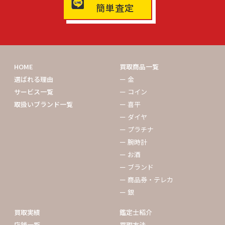
簡単査定
HOME
買取商品一覧
選ばれる理由
ー 金
サービス一覧
ー コイン
取扱いブランド一覧
ー 喜平
ー ダイヤ
ー プラチナ
ー 腕時計
ー お酒
ー ブランド
ー 商品券・テレカ
ー 銀
買取実績
鑑定士紹介
店舗一覧
買取方法