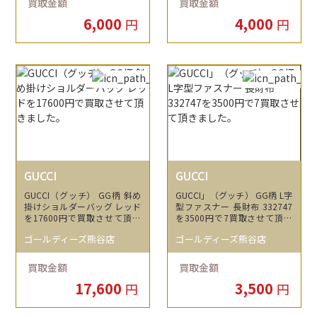
買取金額
買取金額
6,000
4,000
円
円
GUCCI
GUCCI
GUCCI（グッチ） GG柄 斜め
GUCCI」（グッチ） GG柄 L字
掛けショルダーバッグ レッド
型ファスナー 長財布 332747
を17600円で買取させて頂き
を3500円で7買取させて頂き
ました。
ました。
ゴールディーズ熊谷店
ゴールディーズ熊谷店
買取金額
買取金額
17,600
3,500
円
円