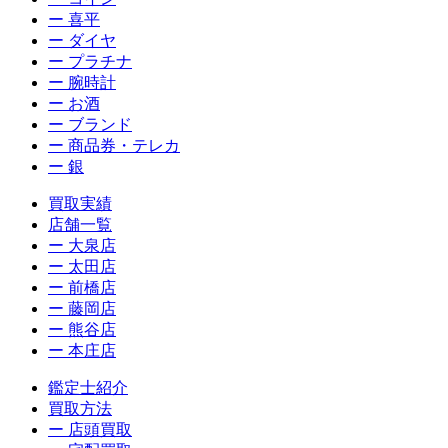
ー 喜平
ー ダイヤ
ー プラチナ
ー 腕時計
ー お酒
ー ブランド
ー 商品券・テレカ
ー 銀
買取実績
店舗一覧
ー 大泉店
ー 太田店
ー 前橋店
ー 藤岡店
ー 熊谷店
ー 本庄店
鑑定士紹介
買取方法
ー 店頭買取