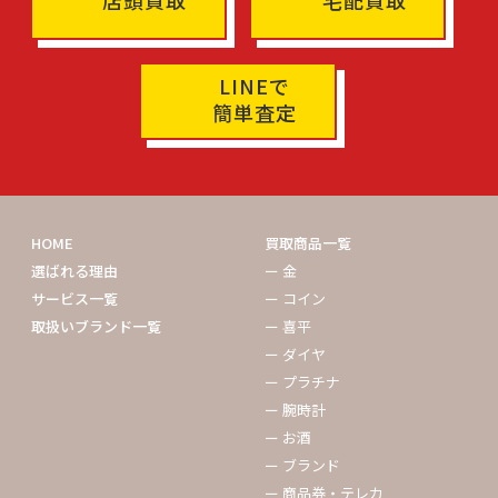
店頭買取
宅配買取
LINEで
簡単査定
HOME
買取商品一覧
選ばれる理由
ー 金
サービス一覧
ー コイン
取扱いブランド一覧
ー 喜平
ー ダイヤ
ー プラチナ
ー 腕時計
ー お酒
ー ブランド
ー 商品券・テレカ