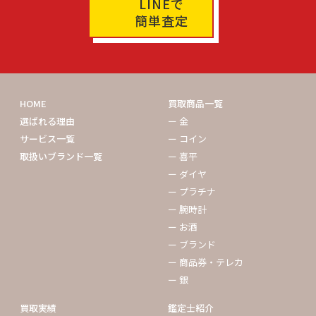
LINEで
簡単査定
HOME
買取商品一覧
選ばれる理由
ー 金
サービス一覧
ー コイン
取扱いブランド一覧
ー 喜平
ー ダイヤ
ー プラチナ
ー 腕時計
ー お酒
ー ブランド
ー 商品券・テレカ
ー 銀
買取実績
鑑定士紹介