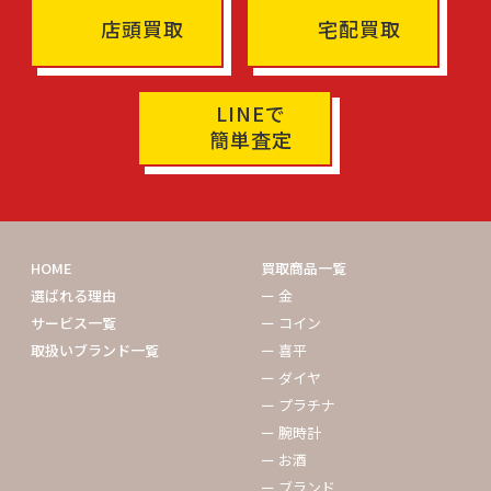
店頭買取
宅配買取
LINEで
簡単査定
HOME
買取商品一覧
選ばれる理由
ー 金
サービス一覧
ー コイン
取扱いブランド一覧
ー 喜平
ー ダイヤ
ー プラチナ
ー 腕時計
ー お酒
ー ブランド