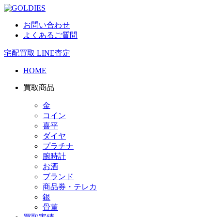
お問い合わせ
よくあるご質問
宅配買取
LINE査定
HOME
買取商品
金
コイン
喜平
ダイヤ
プラチナ
腕時計
お酒
ブランド
商品券・テレカ
銀
骨董