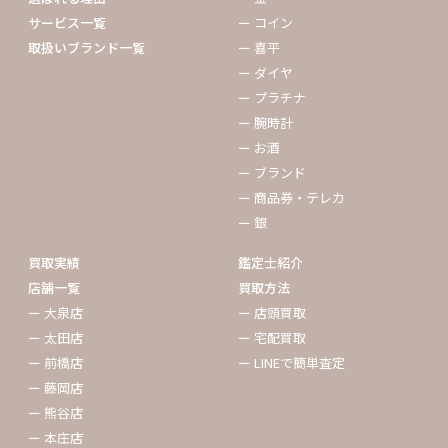
サービス一覧
ー コイン
取扱いブランド一覧
ー 喜平
ー ダイヤ
ー プラチナ
ー 腕時計
ー お酒
ー ブランド
ー 商品券・テレカ
ー 銀
買取実績
鑑定士紹介
店舗一覧
買取方法
ー 大泉店
ー 店頭買取
ー 太田店
ー 宅配買取
ー 前橋店
ー LINEで簡単査定
ー 藤岡店
ー 熊谷店
ー 本庄店