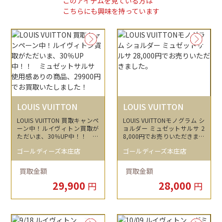
このアイテムを見ている方は
こちらにも興味を持っています
LOUIS VUITTON
LOUIS VUITTON
LOUIS VUITTON 買取キャンペ
LOUIS VUITTONモノグラム シ
ーン中！ルイヴィトン買取が
ョルダー ミュゼットサルサ 2
ただいま、30％UP中！！ ミ
8,000円でお売りいただきまし
ュゼットサルサ 使用感あり
た。
ゴールディーズ本庄店
ゴールディーズ本庄店
の商品、29900円でお買取い
たしました！
買取金額
買取金額
29,900
28,000
円
円