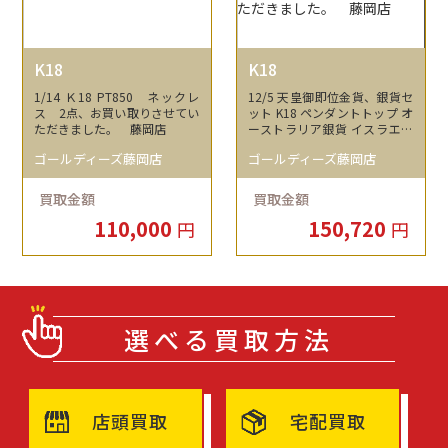
K18
K18
1/14 Ｋ18 PT850 ネックレ
12/5 天皇御即位金貨、銀貨セ
ス 2点、お買い取りさせてい
ット K18 ペンダントトップ オ
ただきました。 藤岡店
ーストラリア銀貨 イスラエル
銀貨 お買い取りさせていただ
ゴールディーズ藤岡店
ゴールディーズ藤岡店
きました。 藤岡店
買取金額
買取金額
110,000
150,720
円
円
選べる買取方法
店頭買取
宅配買取