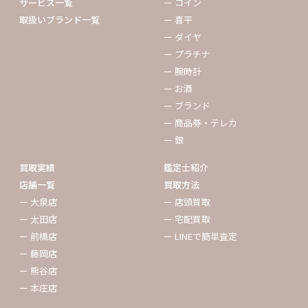
サービス一覧
ー コイン
取扱いブランド一覧
ー 喜平
ー ダイヤ
ー プラチナ
ー 腕時計
ー お酒
ー ブランド
ー 商品券・テレカ
ー 銀
買取実績
鑑定士紹介
店舗一覧
買取方法
ー 大泉店
ー 店頭買取
ー 太田店
ー 宅配買取
ー 前橋店
ー LINEで簡単査定
ー 藤岡店
ー 熊谷店
ー 本庄店