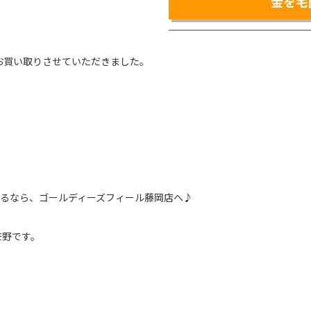
金を宅
ー5点 お買い取りさせていただきました。
るなら、ゴールディーズフィール藤岡店へ♪
笹野です。