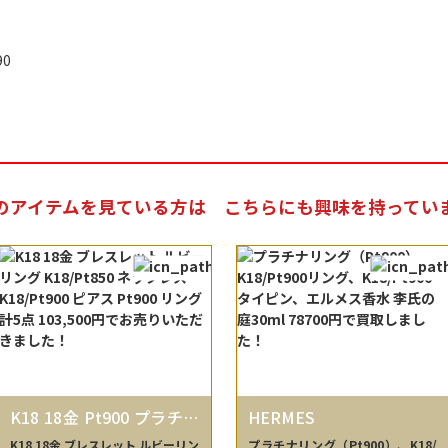
390
のアイテムを見ている方は
こちらにも興味を持ってい
K18 18金 Pt900 プラチナ
HERMES
K18/Pt850 K18/Pt900
K18 18金 ブレスレット ルビーリン
プラチナリング（Pt900）、K18/