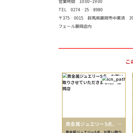
営業時間 10:00~19:00
TEL 0274‐25‐8980
〒375‐0015 群馬県藤岡市中栗須 
フェール藤岡店内
こ
貴金属ジュエリー5点、お
買い取りさせていただき
貴金属ジュエリー5点、お買い取り