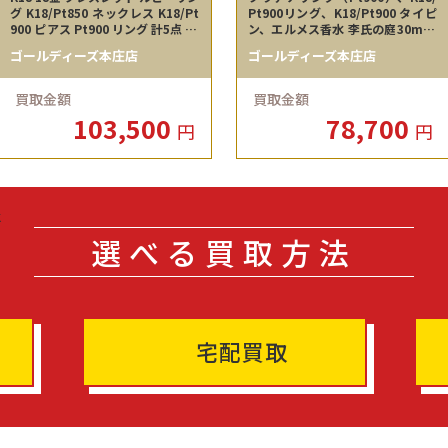
グ K18/Pt850 ネックレス K18/Pt
Pt900リング、K18/Pt900 タイピ
900 ピアス Pt900 リング 計5点 10
ン、エルメス香水 李氏の庭30ml 7
3,500円でお売りいただきました！
8700円で買取しました！
ゴールディーズ本庄店
ゴールディーズ本庄店
買取金額
買取金額
103,500
78,700
円
円
選べる買取方法
宅配買取