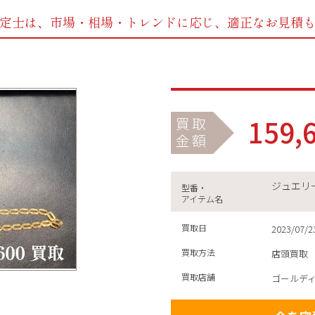
定士は、市場・相場・トレンドに応じ、
適正なお見積
159,
買取
金額
ジュエリ
型番・
アイテム名
買取日
2023/07/2
買取方法
店頭買取
買取店舗
ゴールデ