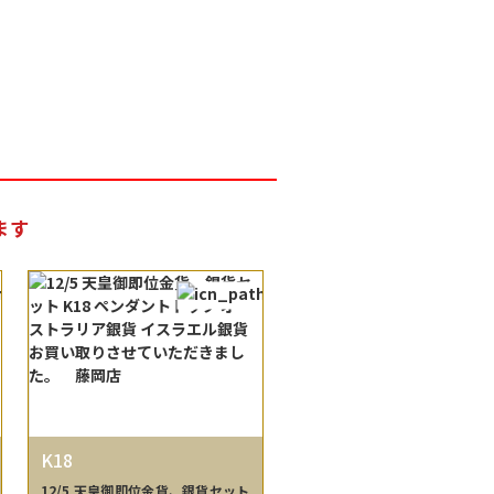
ます
K18
12/5 天皇御即位金貨、銀貨セット