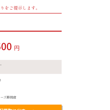
もりをご提示します。
600
円
ー
3
ィーズ藤岡店