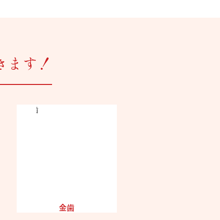
きます！
金歯