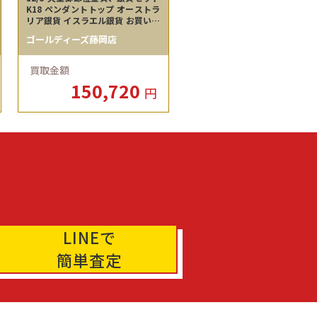
K18 ペンダントトップ オーストラ
リア銀貨 イスラエル銀貨 お買い取
りさせていただきました。 藤岡
ゴールディーズ藤岡店
店
買取金額
150,720
円
LINEで
簡単査定