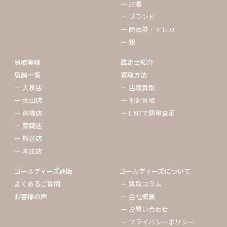
ー お酒
ー ブランド
ー 商品券・テレカ
ー 銀
買取実績
鑑定士紹介
店舗一覧
買取方法
ー 大泉店
ー 店頭買取
ー 太田店
ー 宅配買取
ー 前橋店
ー LINEで簡単査定
ー 藤岡店
ー 熊谷店
ー 本庄店
ゴールディーズ通販
ゴールディーズについて
よくあるご質問
ー 買取コラム
お客様の声
ー 会社概要
ー お問い合わせ
ー プライバシーポリシー