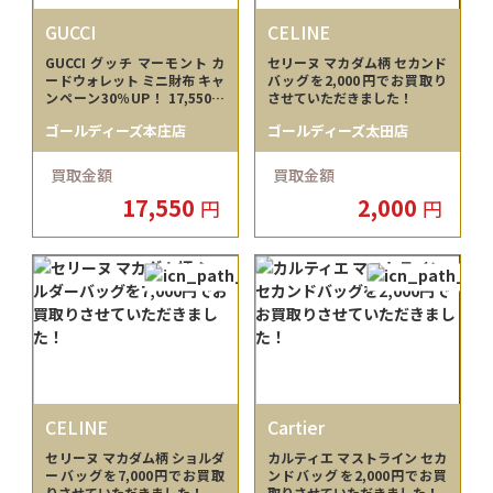
GUCCI
CELINE
GUCCI グッチ マーモント カ
セリーヌ マカダム柄 セカンド
ードウォレット ミニ財布 キャ
バッグを2,000円でお買取り
ンペーン30％UP！ 17,550円
させていただきました！
でお買取りさせていただきま
ゴールディーズ本庄店
ゴールディーズ太田店
した！
買取金額
買取金額
17,550
2,000
円
円
CELINE
Cartier
セリーヌ マカダム柄 ショルダ
カルティエ マストライン セカ
ーバッグを7,000円でお買取
ンドバッグを2,000円でお買
りさせていただきました！
取りさせていただきました！