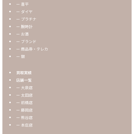
ー 喜平
ー ダイヤ
ー プラチナ
ー 腕時計
ー お酒
ー ブランド
ー 商品券・テレカ
ー 銀
買取実績
店舗一覧
ー 大泉店
ー 太田店
ー 前橋店
ー 藤岡店
ー 熊谷店
ー 本庄店