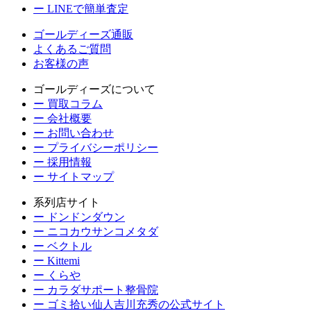
ー LINEで簡単査定
ゴールディーズ通販
よくあるご質問
お客様の声
ゴールディーズについて
ー 買取コラム
ー 会社概要
ー お問い合わせ
ー プライバシーポリシー
ー 採用情報
ー サイトマップ
系列店サイト
ー ドンドンダウン
ー ニコカウサンコメタダ
ー ベクトル
ー Kittemi
ー くらや
ー カラダサポート整骨院
ー ゴミ拾い仙人吉川充秀の公式サイト