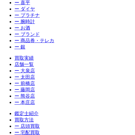
ー 喜平
ー ダイヤ
ー プラチナ
ー 腕時計
ー お酒
ー ブランド
ー 商品券・テレカ
ー 銀
買取実績
店舗一覧
ー 大泉店
ー 太田店
ー 前橋店
ー 藤岡店
ー 熊谷店
ー 本庄店
鑑定士紹介
買取方法
ー 店頭買取
ー 宅配買取