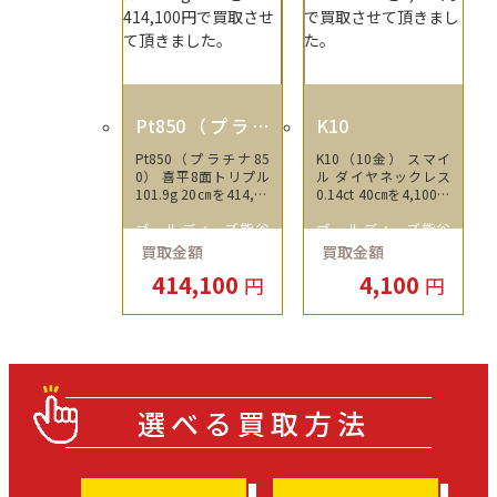
Pt850（プラチ
K10
ナ850）
Pt850（プラチナ85
K10（10金） スマイ
0） 喜平8面トリプル
ル ダイヤネックレス
101.9g 20㎝を414,10
0.14ct 40㎝を4,100円
0円で買取させて頂き
で買取させて頂きまし
ゴールディーズ熊谷
ゴールディーズ熊谷
ました。
た。
買取金額
買取金額
店
店
414,100
4,100
円
円
選べる買取方法