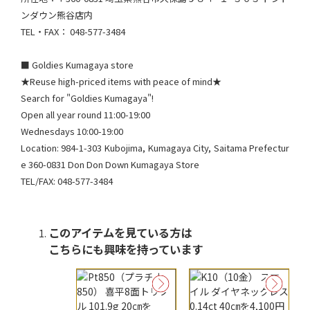
ンダウン熊谷店内
TEL・FAX： 048-577-3484​
■ Goldies Kumagaya store
★Reuse high-priced items with peace of mind★
Search for "Goldies Kumagaya"!
Open all year round 11:00-19:00
Wednesdays 10:00-19:00
Location: 984-1-303 Kubojima, Kumagaya City, Saitama Prefectur
e 360-0831 Don Don Down Kumagaya Store
TEL/FAX: 048-577-3484
このアイテムを見ている方は
こちらにも興味を持っています