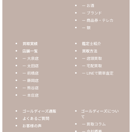
ー お酒
ー ブランド
ー 商品券・テレカ
ー 銀
買取実績
鑑定士紹介
店舗一覧
買取方法
ー 大泉店
ー 店頭買取
ー 太田店
ー 宅配買取
ー 前橋店
ー LINEで簡単査定
ー 藤岡店
ー 熊谷店
ー 本庄店
ゴールディーズ通販
ゴールディーズについ
て
よくあるご質問
ー 買取コラム
お客様の声
ー 会社概要