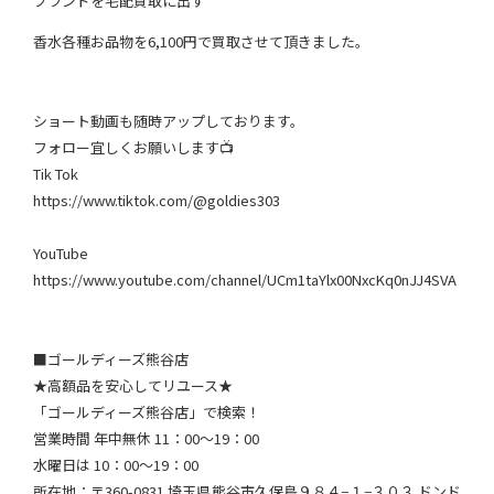
ブランドを宅配買取に出す
香水各種お品物を6,100円で買取させて頂きました。
ショート動画も随時アップしております。
フォロー宜しくお願いします📺
Tik Tok
https://www.tiktok.com/@goldies303
YouTube
https://www.youtube.com/channel/UCm1taYlx00NxcKq0nJJ4SVA
■ゴールディーズ熊谷店
★高額品を安心してリユース★
「ゴールディーズ熊谷店」で検索！
営業時間 年中無休 11：00～19：00
水曜日は 10：00～19：00
所在地：〒360-0831 埼玉県熊谷市久保島９８４−１−３０３ ドンド