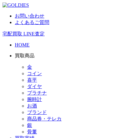
お問い合わせ
よくあるご質問
宅配買取
LINE査定
HOME
買取商品
金
コイン
喜平
ダイヤ
プラチナ
腕時計
お酒
ブランド
商品券・テレカ
銀
骨董