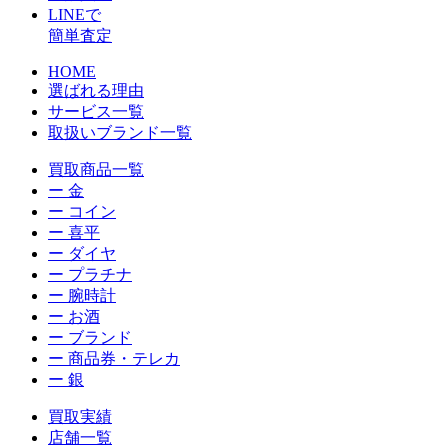
LINEで
簡単査定
HOME
選ばれる理由
サービス一覧
取扱いブランド一覧
買取商品一覧
ー 金
ー コイン
ー 喜平
ー ダイヤ
ー プラチナ
ー 腕時計
ー お酒
ー ブランド
ー 商品券・テレカ
ー 銀
買取実績
店舗一覧