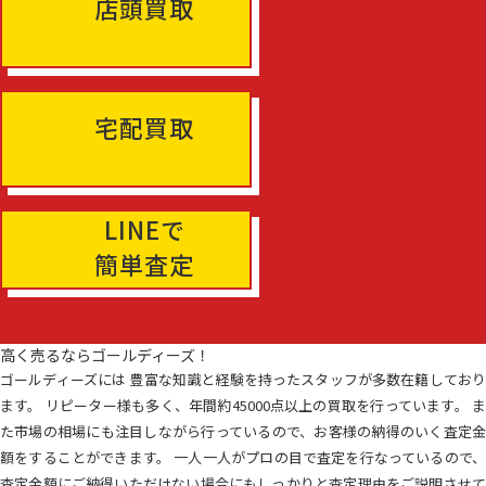
店頭買取
宅配買取
LINEで
簡単査定
高く売るならゴールディーズ！
ゴールディーズには 豊富な知識と経験を持ったスタッフが多数在籍しており
ます。 リピーター様も多く、年間約45000点以上の買取を行っています。 ま
た市場の相場にも注目しながら行っているので、お客様の納得のいく査定金
額をすることができます。 一人一人がプロの目で査定を行なっているので、
査定金額にご納得いただけない場合にもしっかりと査定理由をご説明させて