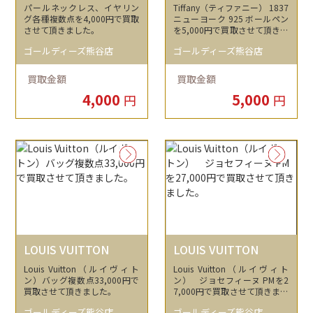
ヤリング
パールネックレス、イヤリン
Tiffany（ティファニー） 1837
グ各種複数点を4,000円で買取
ニューヨーク 925 ボールペン
させて頂きました。
を5,000円で買取させて頂きま
した。
ゴールディーズ熊谷店
ゴールディーズ熊谷店
買取金額
買取金額
4,000
5,000
円
円
LOUIS VUITTON
LOUIS VUITTON
Louis Vuitton（ルイヴィト
Louis Vuitton（ルイヴィト
ン）バッグ複数点33,000円で
ン） ジョセフィーヌ PMを2
買取させて頂きました。
7,000円で買取させて頂きまし
た。
ゴールディーズ熊谷店
ゴールディーズ熊谷店