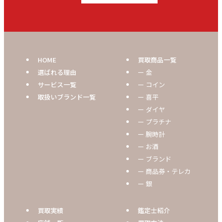
HOME
買取商品一覧
選ばれる理由
ー 金
サービス一覧
ー コイン
取扱いブランド一覧
ー 喜平
ー ダイヤ
ー プラチナ
ー 腕時計
ー お酒
ー ブランド
ー 商品券・テレカ
ー 銀
買取実績
鑑定士紹介