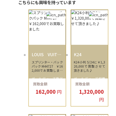
こちらにも興味を持っています
LOUIS VUITTO
K24
N
スプリンター・バック
K24小判 5/24に￥1,3
パック M44727 ￥16
20,000で買取させて
2,000でお買取しまし
頂きました♪
た
ゴールディーズ熊谷
ゴールディーズ前橋
買取金額
買取金額
店
店
162,000
1,320,000
円
円