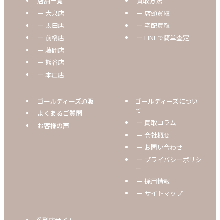
店舗一覧
買取方法
ー 大泉店
ー 店頭買取
ー 太田店
ー 宅配買取
ー 前橋店
ー LINEで簡単査定
ー 藤岡店
ー 熊谷店
ー 本庄店
ゴールディーズ通販
ゴールディーズについ
て
よくあるご質問
ー 買取コラム
お客様の声
ー 会社概要
ー お問い合わせ
ー プライバシーポリシ
ー
ー 採用情報
ー サイトマップ
系列店サイト