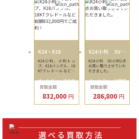
K24・K18
K24小判 SV小
判2点お買い取り
K24小判、小判トッ
K24小判 SV小判2点
させていただき
プ、K18バングル、18
お買い取りさせていた
ました。
KTクレドールなど総
だきました。
額832,000円でご成
ゴールディーズ本庄
ゴールディーズ藤岡
約！
買取金額
買取金額
店
店
832,000
286,800
円
円
選べる買取方法