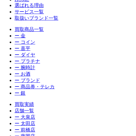
選ばれる理由
サービス一覧
取扱いブランド一覧
買取商品一覧
ー 金
ー コイン
ー 喜平
ー ダイヤ
ー プラチナ
ー 腕時計
ー お酒
ー ブランド
ー 商品券・テレカ
ー 銀
買取実績
店舗一覧
ー 大泉店
ー 太田店
ー 前橋店