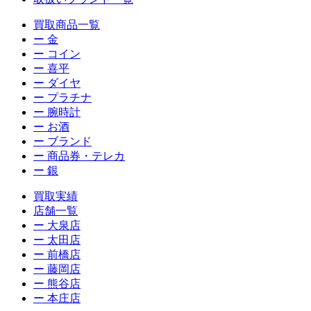
買取商品一覧
ー 金
ー コイン
ー 喜平
ー ダイヤ
ー プラチナ
ー 腕時計
ー お酒
ー ブランド
ー 商品券・テレカ
ー 銀
買取実績
店舗一覧
ー 大泉店
ー 太田店
ー 前橋店
ー 藤岡店
ー 熊谷店
ー 本庄店