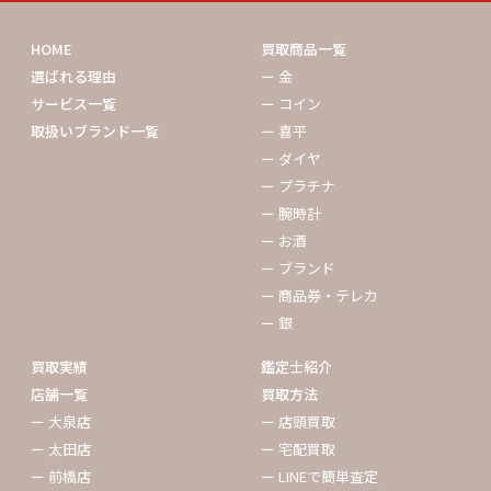
HOME
買取商品一覧
選ばれる理由
ー 金
サービス一覧
ー コイン
取扱いブランド一覧
ー 喜平
ー ダイヤ
ー プラチナ
ー 腕時計
ー お酒
ー ブランド
ー 商品券・テレカ
ー 銀
買取実績
鑑定士紹介
店舗一覧
買取方法
ー 大泉店
ー 店頭買取
ー 太田店
ー 宅配買取
ー 前橋店
ー LINEで簡単査定