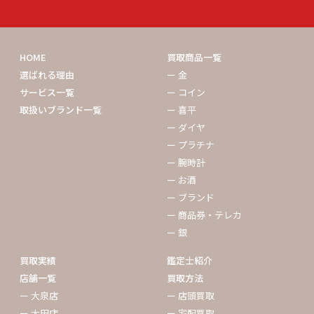
HOME
買取商品一覧
選ばれる理由
ー 金
サービス一覧
ー コイン
取扱いブランド一覧
ー 喜平
ー ダイヤ
ー プラチナ
ー 腕時計
ー お酒
ー ブランド
ー 商品券・テレカ
ー 銀
買取実績
鑑定士紹介
店舗一覧
買取方法
ー 大泉店
ー 店頭買取
ー 太田店
ー 宅配買取