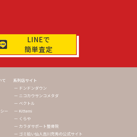
LINEで
簡単査定
いて
系列店サイト
ー ドンドンダウン
ー ニコカウサンコメタダ
ー ベクトル
リシー
ー Kittemi
ー くらや
ー カラダサポート整骨院
ー ゴミ拾い仙人吉川充秀の公式サイト