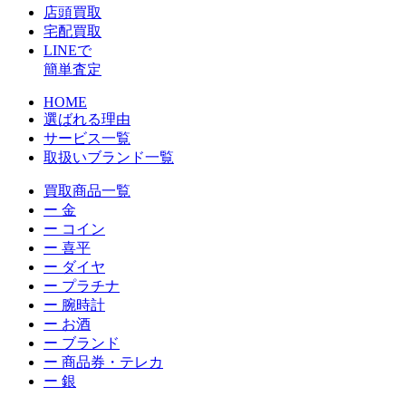
店頭買取
宅配買取
LINEで
簡単査定
HOME
選ばれる理由
サービス一覧
取扱いブランド一覧
買取商品一覧
ー 金
ー コイン
ー 喜平
ー ダイヤ
ー プラチナ
ー 腕時計
ー お酒
ー ブランド
ー 商品券・テレカ
ー 銀