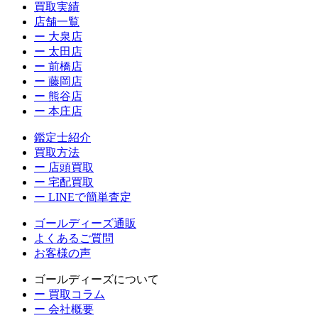
買取実績
店舗一覧
ー 大泉店
ー 太田店
ー 前橋店
ー 藤岡店
ー 熊谷店
ー 本庄店
鑑定士紹介
買取方法
ー 店頭買取
ー 宅配買取
ー LINEで簡単査定
ゴールディーズ通販
よくあるご質問
お客様の声
ゴールディーズについて
ー 買取コラム
ー 会社概要