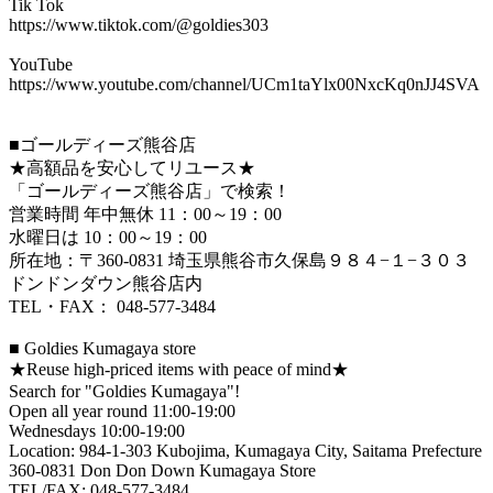
Tik Tok
https://www.tiktok.com/@goldies303
YouTube
https://www.youtube.com/channel/UCm1taYlx00NxcKq0nJJ4SVA
■ゴールディーズ熊谷店
★高額品を安心してリユース★
「ゴールディーズ熊谷店」で検索！
営業時間 年中無休 11：00～19：00
水曜日は 10：00～19：00
所在地：〒360-0831 埼玉県熊谷市久保島９８４−１−３０３
ドンドンダウン熊谷店内
TEL・FAX： 048-577-3484​
■ Goldies Kumagaya store
★Reuse high-priced items with peace of mind★
Search for "Goldies Kumagaya"!
Open all year round 11:00-19:00
Wednesdays 10:00-19:00
Location: 984-1-303 Kubojima, Kumagaya City, Saitama Prefecture
360-0831 Don Don Down Kumagaya Store
TEL/FAX: 048-577-3484