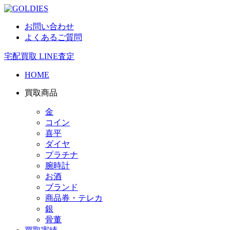
お問い合わせ
よくあるご質問
宅配買取
LINE査定
HOME
買取商品
金
コイン
喜平
ダイヤ
プラチナ
腕時計
お酒
ブランド
商品券・テレカ
銀
骨董