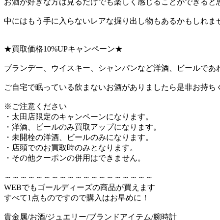
お酒が好きな方は見るだけでも楽しく感じることができると
中にはもう手に入らないレアな掘り出し物もあるかもしれま
★買取価格10%UPキャンペーン★
ブランデー、ウイスキー、シャンパンなど洋酒、ビールであれ
ご自宅で眠っている飲まないお酒がありましたら是非お持ち
※ご注意ください
・太田店限定のキャンペーンになります。
・洋酒、ビールのみ買取アップになります。
・未開栓の洋酒、ビールのみになります。
・店頭でのお買取時のみとなります。
・その他クーポンの併用はできません。
～～～～～～～～～～～～～～～～～～～
WEBでもゴールディーズの商品が買えます
すべて1点ものですので購入はお早めに！
貴金属/お酒/ジュエリー/ブランドアイテム/腕時計