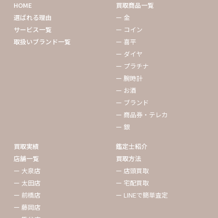
HOME
買取商品一覧
選ばれる理由
ー 金
サービス一覧
ー コイン
取扱いブランド一覧
ー 喜平
ー ダイヤ
ー プラチナ
ー 腕時計
ー お酒
ー ブランド
ー 商品券・テレカ
ー 銀
買取実績
鑑定士紹介
店舗一覧
買取方法
ー 大泉店
ー 店頭買取
ー 太田店
ー 宅配買取
ー 前橋店
ー LINEで簡単査定
ー 藤岡店