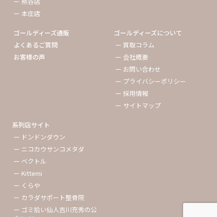
ー 熊谷店
ー 本庄店
ゴールディーズ通販
ゴールディーズについて
よくあるご質問
ー 買取コラム
お客様の声
ー 会社概要
ー お問い合わせ
ー プライバシーポリシー
ー 採用情報
ー サイトマップ
系列店サイト
ー ドンドンダウン
ー ニコカウサンコメタダ
ー ベクトル
ー Kittemi
ー くらや
ー カラダサポート整骨院
ー ゴミ拾い仙人吉川充秀の公