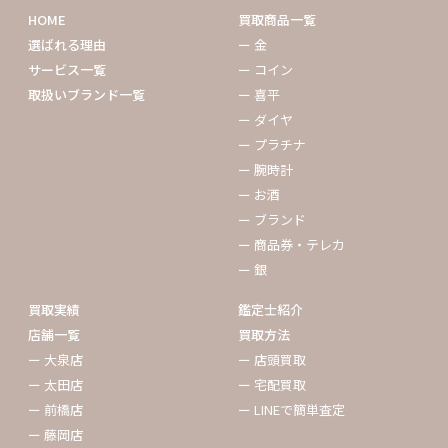
HOME
買取商品一覧
選ばれる理由
ー 金
サービス一覧
ー コイン
取扱いブランド一覧
ー 喜平
ー ダイヤ
ー プラチナ
ー 腕時計
ー お酒
ー ブランド
ー 商品券・テレカ
ー 銀
買取実績
鑑定士紹介
店舗一覧
買取方法
ー 大泉店
ー 店頭買取
ー 太田店
ー 宅配買取
ー 前橋店
ー LINEで簡単査定
ー 藤岡店