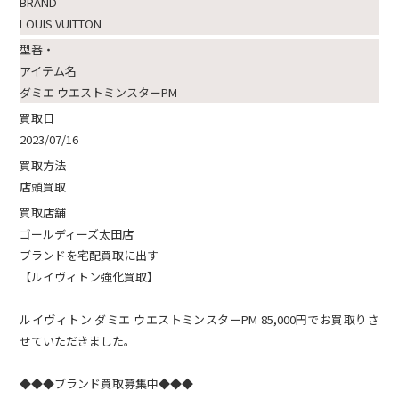
BRAND
LOUIS VUITTON
型番・
アイテム名
ダミエ ウエストミンスターPM
買取日
2023/07/16
買取方法
店頭買取
買取店舗
ゴールディーズ太田店
ブランドを宅配買取に出す
【ルイヴィトン強化買取】
ルイヴィトン ダミエ ウエストミンスターPM 85,000円でお買取りさ
せていただきました。
◆◆◆ブランド買取募集中◆◆◆