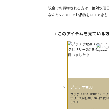
現金でお買物される方は、絶対水曜
なんと5％OFFでお品物をGETでき
このアイテムを見てい
プラチナ850
プラチナ850（Pt850）ア
サリー2点を48,000円で買
した♪