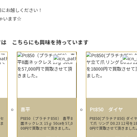
日にお越しください！
ちゃいます☆
る方は
こちらにも興味を持っています
喜平
Pt850 ダイヤ
クセ
Pt850（プラチナ850） 喜平8
Pt850(プラチナ850) ダイ
いま
面ネックレス 15ℊ 50㎝を57,0
て爪 リング D0.23 12号を18
00円で買取させて頂きました。
0円で買取させて頂きました