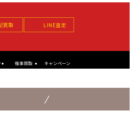
配買取
LINE査定
介
催事買取
キャンペーン