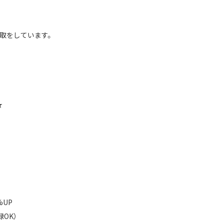
取をしています。
★
%UP
録OK）