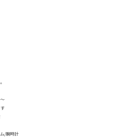
い。
～～
ます
！
ム/腕時計