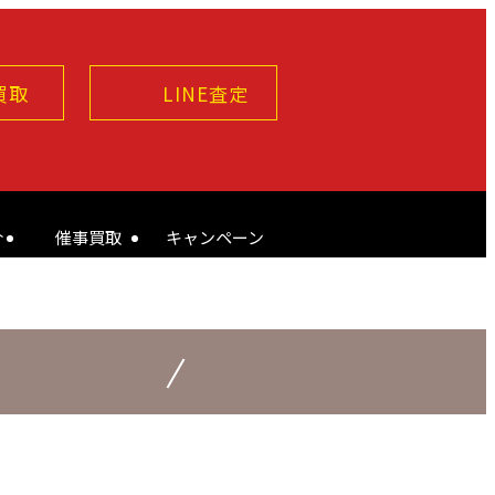
買取
LINE査定
介
催事買取
キャンペーン