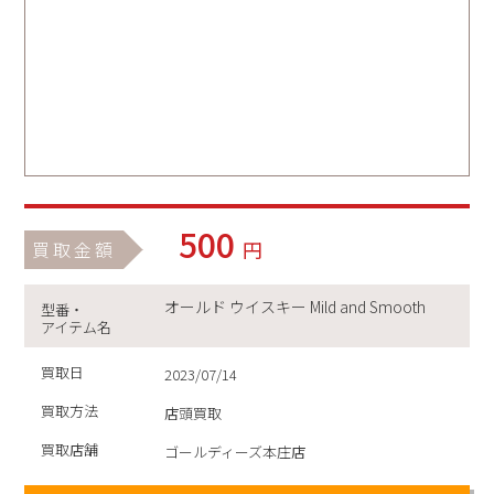
500
円
買取金額
オールド ウイスキー Mild and Smooth
型番・
アイテム名
買取日
2023/07/14
買取方法
店頭買取
買取店舗
ゴールディーズ本庄店