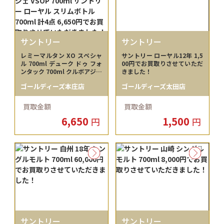
サントリー
サントリー
レミーマルタン XO スペシャ
サントリー ローヤル12年 1,5
ル 700ml デューク ドゥ フォ
00円でお買取りさせていただ
ンタック 700ml クルボアジェ
きました！
VSOP 700ml サントリー ロー
ゴールディーズ本庄店
ゴールディーズ太田店
ヤル スリムボトル 700ml 計4
点 6,650円でお買取りさせて
いただきました！
買取金額
買取金額
6,650
1,500
円
円
サントリー
サントリー