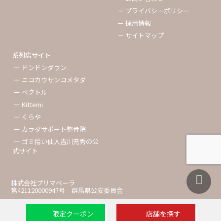
ー プライバシーポリシー
ー 採用情報
ー サイトマップ
系列店サイト
ー ドンドンダウン
ー ニコカウサンコメタダ
ー ベクトル
ー Kittemi
ー くらや
ー カラダサポート整骨院
ー ゴミ拾い仙人吉川充秀の公
式サイト
株式会社プリマベーラ
第421120000947号 群馬県公安委員会
限定クーポン
店舗を探す