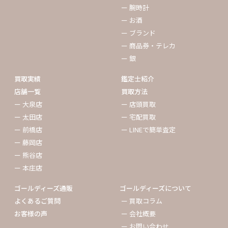
ー 腕時計
ー お酒
ー ブランド
ー 商品券・テレカ
ー 銀
買取実績
鑑定士紹介
店舗一覧
買取方法
ー 大泉店
ー 店頭買取
ー 太田店
ー 宅配買取
ー 前橋店
ー LINEで簡単査定
ー 藤岡店
ー 熊谷店
ー 本庄店
ゴールディーズ通販
ゴールディーズについて
よくあるご質問
ー 買取コラム
お客様の声
ー 会社概要
ー お問い合わせ