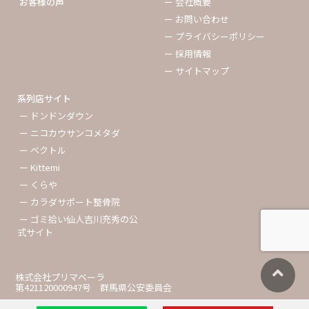
お客様の声
ー 会社概要
ー お問い合わせ
ー プライバシーポリシー
ー 採用情報
ー サイトマップ
系列店サイト
ー ドンドンダウン
ー ニコカウサンコメタダ
ー ベクトル
ー Kittemi
ー くらや
ー カラダサポート整骨院
ー ゴミ拾い仙人吉川充秀の公
式サイト
株式会社プリマベーラ
第421120000947号 群馬県公安委員会