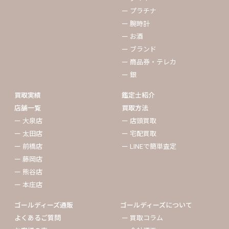
ー プラチナ
ー 腕時計
ー お酒
ー ブランド
ー 商品券・テレカ
ー 銀
買取実績
鑑定士紹介
店舗一覧
買取方法
ー 大泉店
ー 店頭買取
ー 太田店
ー 宅配買取
ー 前橋店
ー LINEで簡単査定
ー 藤岡店
ー 熊谷店
ー 本庄店
ゴールディーズ通販
ゴールディーズについて
よくあるご質問
ー 買取コラム