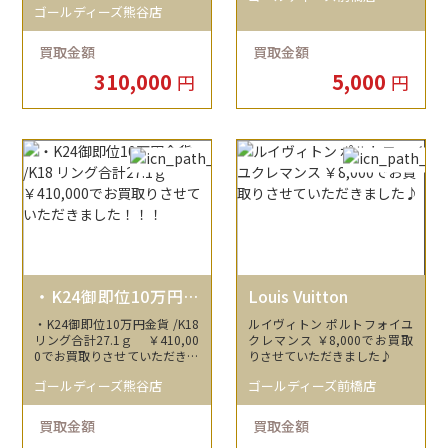
ゴールディーズ熊谷店
買取金額
買取金額
310,000
5,000
円
円
・K24御即位10万円金
Louis Vuitton
貨 /K18 リング合計27.
・K24御即位10万円金貨 /K18
ルイヴィトン ポルトフォイユ
1ｇ
リング合計27.1ｇ ￥410,00
クレマンス ￥8,000でお買取
0でお買取りさせていただきま
りさせていただきました♪
した！！！
ゴールディーズ熊谷店
ゴールディーズ前橋店
買取金額
買取金額