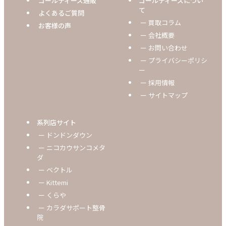
ゴールディーズ通販
ゴールディーズについ
て
よくあるご質問
ー 買取コラム
お客様の声
ー 会社概要
ー お問い合わせ
ー プライバシーポリシ
ー
ー 採用情報
ー サイトマップ
系列店サイト
ー ドンドンダウン
ー ニコカウサンコメタ
ダ
ー ベクトル
ー Kittemi
ー くらや
ー カラダサポート整骨
院