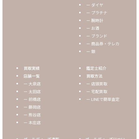
ー ダイヤ
ー プラチナ
ー 腕時計
ー お酒
ー ブランド
ー 商品券・テレカ
ー 銀
買取実績
鑑定士紹介
店舗一覧
買取方法
ー 大泉店
ー 店頭買取
ー 太田店
ー 宅配買取
ー 前橋店
ー LINEで簡単査定
ー 藤岡店
ー 熊谷店
ー 本庄店