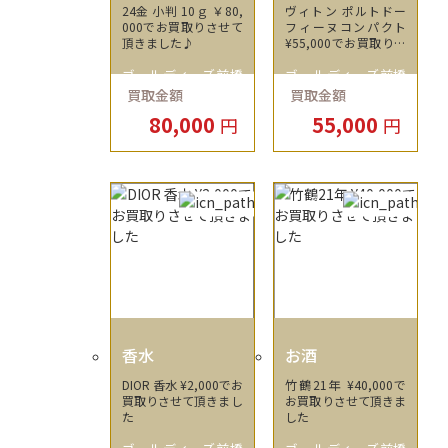
N
24金 小判 10ｇ ￥80,
ヴィトン ポルトドー
000でお買取りさせて
フィーヌコンパクト
頂きました♪
¥55,000でお買取りさ
せて頂きました
ゴールディーズ前橋
ゴールディーズ前橋
買取金額
買取金額
店
店
80,000
55,000
円
円
香水
お酒
DIOR 香水 ¥2,000でお
竹鶴21年 ¥40,000で
買取りさせて頂きまし
お買取りさせて頂きま
た
した