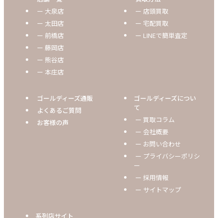
ー 大泉店
ー 店頭買取
ー 太田店
ー 宅配買取
ー 前橋店
ー LINEで簡単査定
ー 藤岡店
ー 熊谷店
ー 本庄店
ゴールディーズ通販
ゴールディーズについ
て
よくあるご質問
ー 買取コラム
お客様の声
ー 会社概要
ー お問い合わせ
ー プライバシーポリシ
ー
ー 採用情報
ー サイトマップ
系列店サイト