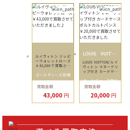
LOUIS VUITTO
ルイヴィトン ジッピ
N
ーウォレットローズ
LOUIS VUITTON/ルイ
￥43,000で買取させ
ヴィトン マネークリ
ていただきました♪
ップ付き カードケー
ゴールディーズ前橋
ス ポルトカルトパン
ゴールディーズ熊谷
ス ￥20,000で買取
店
させていただきました
買取金額
買取金額
店
43,000
20,000
円
円