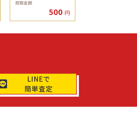
買取金額
500
円
LINEで
簡単査定