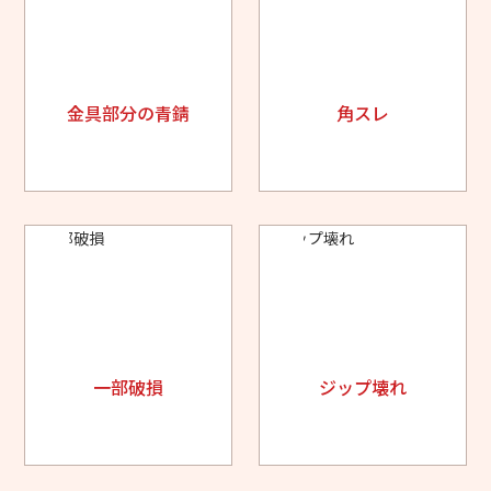
金具部分の青錆
角スレ
一部破損
ジップ壊れ