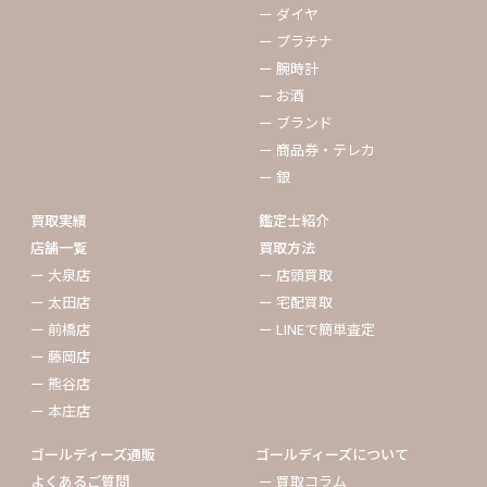
ー ダイヤ
ー プラチナ
ー 腕時計
ー お酒
ー ブランド
ー 商品券・テレカ
ー 銀
買取実績
鑑定士紹介
店舗一覧
買取方法
ー 大泉店
ー 店頭買取
ー 太田店
ー 宅配買取
ー 前橋店
ー LINEで簡単査定
ー 藤岡店
ー 熊谷店
ー 本庄店
ゴールディーズ通販
ゴールディーズについて
よくあるご質問
ー 買取コラム