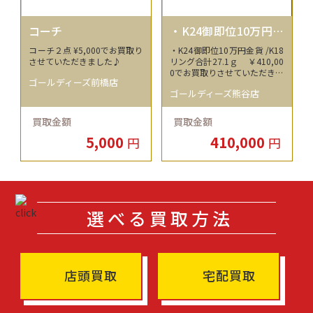
コーチ
・K24御即位10万円金
貨 /K18 リング合計27.
コーチ２点 ¥5,000でお買取り
・K24御即位10万円金貨 /K18
1ｇ
させていただきました♪
リング合計27.1ｇ ￥410,00
0でお買取りさせていただきま
ゴールディーズ前橋店
した！！！
ゴールディーズ熊谷店
買取金額
買取金額
5,000
410,000
円
円
選べる買取方法
店頭買取
宅配買取