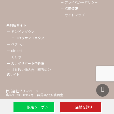
ー プライバシーポリシー
ー 採用情報
ー サイトマップ
系列店サイト
ー ドンドンダウン
ー ニコカウサンコメタダ
ー ベクトル
ー Kittemi
ー くらや
ー カラダサポート整骨院
ー ゴミ拾い仙人吉川充秀の公
式サイト
株式会社プリマベーラ
第421120000947号 群馬県公安委員会
限定クーポン
店舗を探す