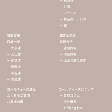
ー 腕時計
ー お酒
ー ブランド
ー 商品券・テレカ
ー 銀
買取実績
鑑定士紹介
店舗一覧
買取方法
ー 大泉店
ー 店頭買取
ー 太田店
ー 宅配買取
ー 前橋店
ー LINEで簡単査定
ー 藤岡店
ー 熊谷店
ー 本庄店
ゴールディーズ通販
ゴールディーズについて
よくあるご質問
ー 買取コラム
お客様の声
ー 会社概要
ー お問い合わせ