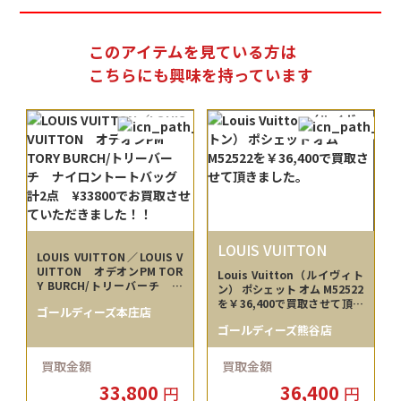
このアイテムを見ている方は
こちらにも興味を持っています
LOUIS VUITTON
LOUIS VUITTON／LOUIS V
UITTON オデオンPM TOR
Louis Vuitton（ルイヴィト
Y BURCH/トリーバーチ ナ
ン） ポシェット オム M52522
イロントートバッグ 計2
を￥36,400で買取させて頂き
ゴールディーズ本庄店
点 ¥33800でお買取させてい
ました。
ただきました！！
ゴールディーズ熊谷店
買取金額
買取金額
33,800
36,400
円
円