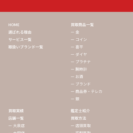
HOME
買取商品一覧
選ばれる理由
ー 金
サービス一覧
ー コイン
取扱いブランド一覧
ー 喜平
ー ダイヤ
ー プラチナ
ー 腕時計
ー お酒
ー ブランド
ー 商品券・テレカ
ー 銀
買取実績
鑑定士紹介
店舗一覧
買取方法
ー 大泉店
ー 店頭買取
ー 太田店
ー 宅配買取