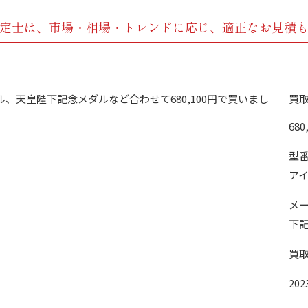
定士は、市場・相場・トレンドに応じ、
適正なお見積
買
680
型
ア
メ
下
買
202