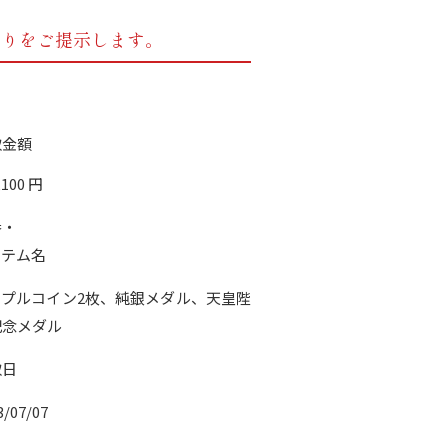
もりをご提示します。
取金額
,100
円
番・
イテム名
ープルコイン2枚、純銀メダル、天皇陛
記念メダル
取日
3/07/07