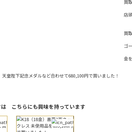
買
店
買
ゴ
金
、天皇陛下記念メダルなど合わせて680,100円で買いました！
る方は
こちらにも興味を持っています