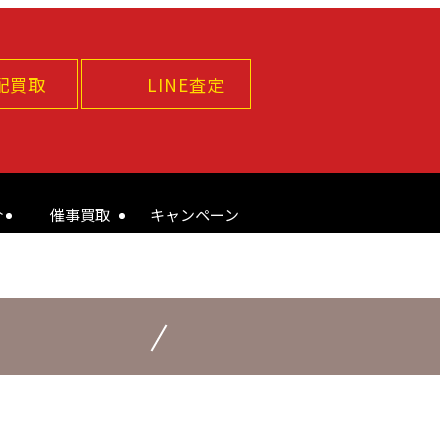
配買取
LINE査定
介
催事買取
キャンペーン