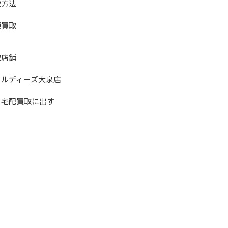
取方法
頭買取
取店舗
ールディーズ大泉店
を宅配買取に出す