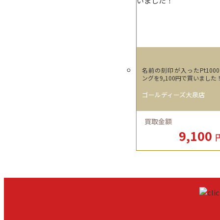
名前の刻印が入ったPt100
ングを9,100円で買いました
ゴールディーズ大泉店
買取金額
9,100