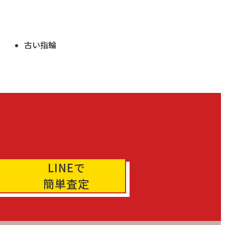
古い指輪
LINEで
簡単査定