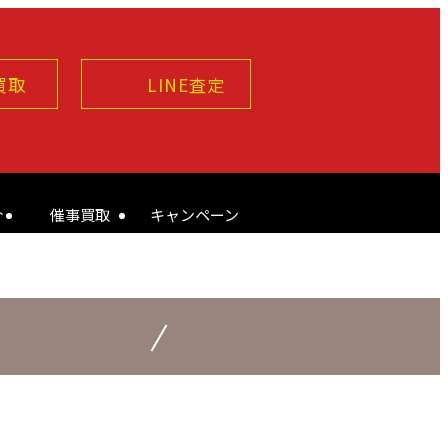
買取
LINE査定
介
催事買取
キャンペーン