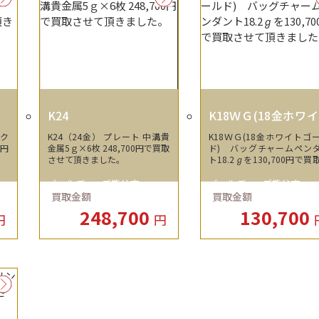
K24
K18ＷＧ(18金ホワ
ゴールド)
ック
K24（24金） プレート 中溝貴
K18ＷＧ(18金ホワイトゴ
0円
金属5ｇ×6枚 248,700円で買取
ド) バッグチャームペン
させて頂きました。
ト18.2ℊを130,700円で買
せて頂きました。
ゴールディーズ熊谷店
ゴールディーズ熊谷店
買取金額
買取金額
248,700
130,700
円
円