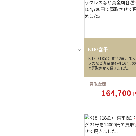
K18/喜平
Ｋ18（18金）喜平2面、ネ
レスなど貴金属各種164,70
で買取させて頂きました。
ゴールディーズ熊谷店
買取金額
164,700