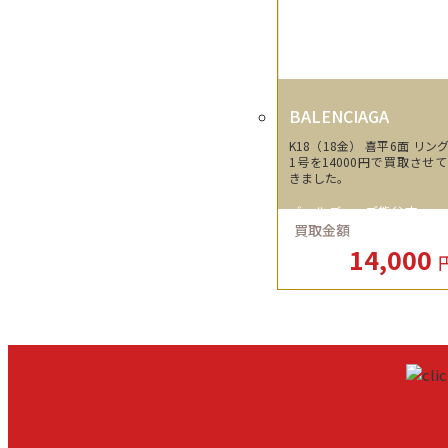
BALENCIAGA
K18（18金） 喜平6面 リング
1号を14000円で買取させ
きました。
ゴールディーズ熊谷店
買取金額
14,000