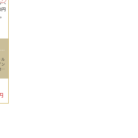
イト
ール
ダン
取さ
円