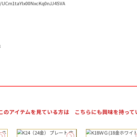
l/UCm1taYlx00NxcKq0nJJ4SVA
３
このアイテムを見ている方は
こちらにも興味を持って