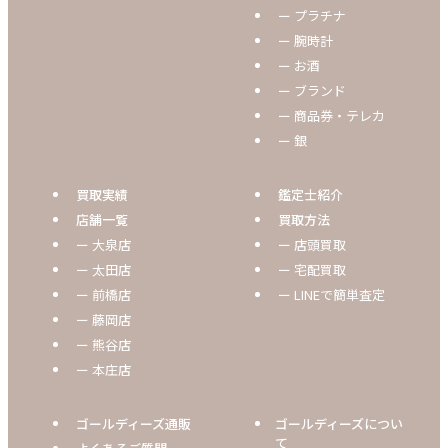
ー プラチナ
ー 腕時計
ー お酒
ー ブランド
ー 商品券・テレカ
ー 銀
買取実績
鑑定士紹介
店舗一覧
買取方法
ー 大泉店
ー 店頭買取
ー 太田店
ー 宅配買取
ー 前橋店
ー LINEで簡単査定
ー 藤岡店
ー 熊谷店
ー 本庄店
ゴールディーズ通販
ゴールディーズについ
て