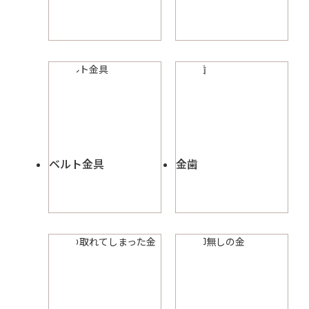
ベルト金具
金歯