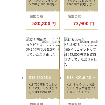
グ ネックレス イヤリ
ネックレス＆リング 7
ング等 計580,800円で
3900円で買取しまし
お買取りさせていただ
た
ゴールディーズ本庄
ゴールディーズ本庄
きました！
買取金額
買取金額
店
店
580,800
73,900
円
円
K18 750 18金
K18 K21.6 18金
21.6金
K18 750 壊れてしまっ
K18 ネックレス K21.
たピアス、リング 計2
6/K18 クック諸島100
9,700円でお買取りさ
ドルコイントップ 計2
せていただきました！
42,800円でお買取り
ゴールディーズ本庄
ゴールディーズ本庄
させていただきまし
た！
買取金額
買取金額
店
店