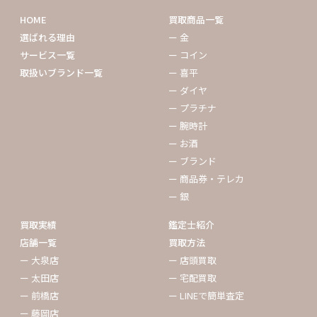
HOME
買取商品一覧
選ばれる理由
ー 金
サービス一覧
ー コイン
取扱いブランド一覧
ー 喜平
ー ダイヤ
ー プラチナ
ー 腕時計
ー お酒
ー ブランド
ー 商品券・テレカ
ー 銀
買取実績
鑑定士紹介
店舗一覧
買取方法
ー 大泉店
ー 店頭買取
ー 太田店
ー 宅配買取
ー 前橋店
ー LINEで簡単査定
ー 藤岡店