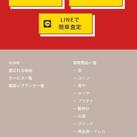
LINEで
簡単査定
HOME
買取商品一覧
選ばれる理由
ー 金
サービス一覧
ー コイン
取扱いブランド一覧
ー 喜平
ー ダイヤ
ー プラチナ
ー 腕時計
ー お酒
ー ブランド
ー 商品券・テレカ