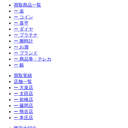
買取商品一覧
ー 金
ー コイン
ー 喜平
ー ダイヤ
ー プラチナ
ー 腕時計
ー お酒
ー ブランド
ー 商品券・テレカ
ー 銀
買取実績
店舗一覧
ー 大泉店
ー 太田店
ー 前橋店
ー 藤岡店
ー 熊谷店
ー 本庄店