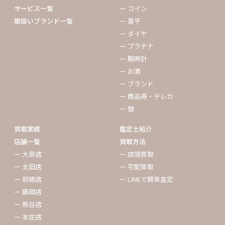
サービス一覧
ー コイン
取扱いブランド一覧
ー 喜平
ー ダイヤ
ー プラチナ
ー 腕時計
ー お酒
ー ブランド
ー 商品券・テレカ
ー 銀
買取実績
鑑定士紹介
店舗一覧
買取方法
ー 大泉店
ー 店頭買取
ー 太田店
ー 宅配買取
ー 前橋店
ー LINEで簡単査定
ー 藤岡店
ー 熊谷店
ー 本庄店