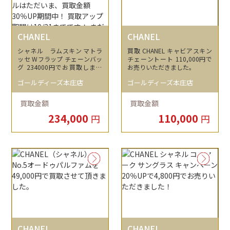
CHANEL
CHANEL
シャネル ラムスキン マトラ
買取 CHANEL キャビアスキン
ッセ Wフラップ チェーンバッ
チェーントート 110,000円で
グ 234000円でお買取しまし
お売りいただきました。
た！ ルイヴィトン・シャネル
ゴールディーズ本庄店
ゴールディーズ本庄店
はただいま、買取金額30％UP
期間中！ 買取アップ期間は1
0/31までです！ まだお見積り
買取金額
買取金額
されていないかたは是非キャ
234,000
110,000
ンペーン期間中にお見積りお
円
円
越し下さい！
CHANEL
CHANEL