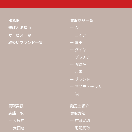
HOME
買取商品一覧
選ばれる理由
ー 金
サービス一覧
ー コイン
取扱いブランド一覧
ー 喜平
ー ダイヤ
ー プラチナ
ー 腕時計
ー お酒
ー ブランド
ー 商品券・テレカ
ー 銀
買取実績
鑑定士紹介
店舗一覧
買取方法
ー 大泉店
ー 店頭買取
ー 太田店
ー 宅配買取