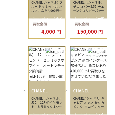
CHANEL(シャネル) ブ
CHANEL（シャネル）
ルー ドゥ シャネル パ
チョコバー2.55 チェ
ルファムを4,000円で
ーンショルダーバッグ
買取させて頂きまし
を150,000円で買いま
ゴールディーズ熊谷
ゴールディーズ太田
た。
した！
買取金額
買取金額
店
店
4,000
150,000
円
円
CHANEL
CHANEL
CHANEL（シャネル）
CHANEL/シャネル キ
J12 12Pダイヤモン
ャビアスキン 長財布
ド セラミックホワイ
ピンク ※コインケー
ト オートマチック腕
ス部分汚れ、角スレあ
ゴールディーズ本庄
ゴールディーズ本庄
時計 ref.H1629 お
り ¥20,000でお買取り