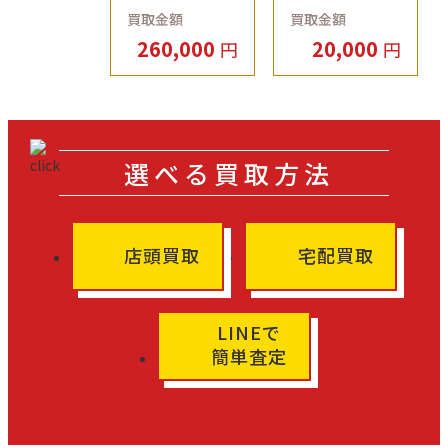
買い取りしました♪
をさせていただきまし
買取金額
買取金額
店
店
た
260,000
20,000
円
円
選べる買取方法
店頭買取
宅配買取
LINEで
簡単査定