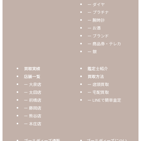
ー ダイヤ
ー プラチナ
ー 腕時計
ー お酒
ー ブランド
ー 商品券・テレカ
ー 銀
買取実績
鑑定士紹介
店舗一覧
買取方法
ー 大泉店
ー 店頭買取
ー 太田店
ー 宅配買取
ー 前橋店
ー LINEで簡単査定
ー 藤岡店
ー 熊谷店
ー 本庄店
ゴールディーズ通販
ゴールディーズについ