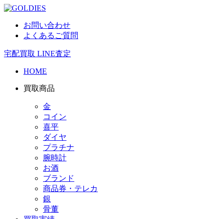
お問い合わせ
よくあるご質問
宅配買取
LINE査定
HOME
買取商品
金
コイン
喜平
ダイヤ
プラチナ
腕時計
お酒
ブランド
商品券・テレカ
銀
骨董