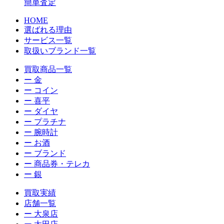
簡単査定
HOME
選ばれる理由
サービス一覧
取扱いブランド一覧
買取商品一覧
ー 金
ー コイン
ー 喜平
ー ダイヤ
ー プラチナ
ー 腕時計
ー お酒
ー ブランド
ー 商品券・テレカ
ー 銀
買取実績
店舗一覧
ー 大泉店