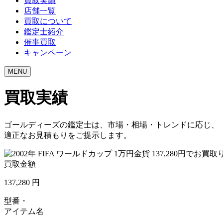
買取実績
店舗一覧
買取について
鑑定士紹介
催事買取
キャンペーン
MENU
買取実績
ゴールディーズの鑑定士は、市場・相場・トレンドに応じ、
適正なお見積もりをご提示します。
買取金額
137,280
円
型番・
アイテム名