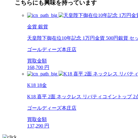
こちらにも興味を持っています
金貨 銀貨
天皇陛下御在位10年記念 1万円金貨 500円銀貨 セ
ゴールディーズ本庄店
買取金額
168,700
円
K18 18金
K18 喜平 2面 ネックレス リバティコイントップ 2
ゴールディーズ本庄店
買取金額
137,290
円